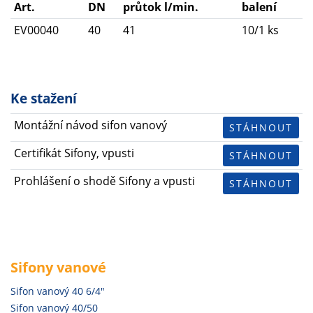
Art.
DN
průtok l/min.
balení
EV00040
40
41
10/1 ks
Ke stažení
Montážní návod sifon vanový
STÁHNOUT
Certifikát Sifony, vpusti
STÁHNOUT
Prohlášení o shodě Sifony a vpusti
STÁHNOUT
Sifony vanové
Sifon vanový 40 6/4"
Sifon vanový 40/50