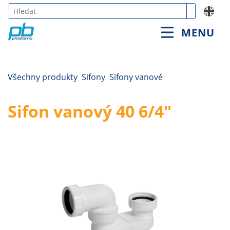
https://www.plastbrno.cz/sifon-vanovy-40-6-4
Type 3 or
MENU
more
characters
for
results.
Všechny produkty
Sifony
Sifony vanové
Sifon vanový 40 6/4"