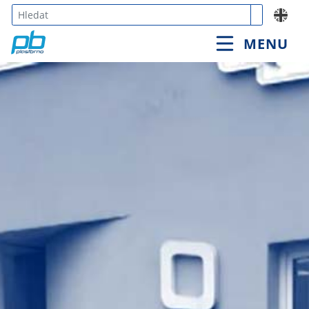
Type 3 or
MENU
more
characters
for
results.