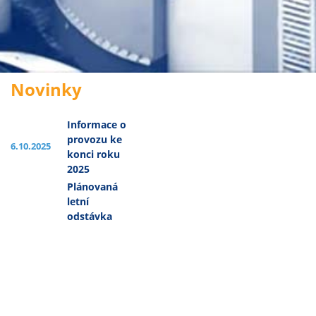
Novinky
Informace o
provozu ke
6.10.2025
konci roku
2025
Plánovaná
letní
odstávka
16.6.2025
expedice a
výroby
28.7.2025 -
8.8.2025
Novinky -
7.4.2025
produkty