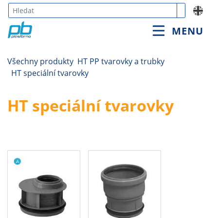
Type 3 or
MENU
more
characters
for
Všechny produkty
HT PP tvarovky a trubky
results.
HT speciální tvarovky
HT speciální tvarovky