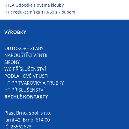
HTEA Odbočka s dvěma klouby
HTR redukce nízká 110/50 s kloubem
VÝROBKY
ODTOKOVÉ ŽLABY
NAPOUŠTĚCÍ VENTIL
SIFONY
WC PŘÍSLUŠENSTVÍ
PODLAHOVÉ VPUSTI
HT PP TVAROVKY A TRUBKY
HT PŘÍSLUŠENSTVÍ
RYCHLÉ KONTAKTY
Plast Brno, spol. s r.o.
Jarní 42, Brno, 614 00
IČ: 25562673