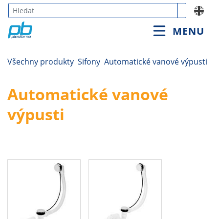
Type 3 or
MENU
more
characters
for
Všechny produkty
Sifony
Automatické vanové výpusti
results.
Automatické vanové
výpusti