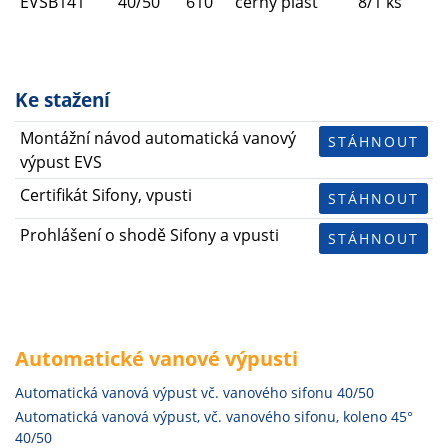
EVSB141
40/50
610
černý plast
8/1 ks
Ke stažení
Montážní návod automatická vanový
STÁHNOUT
výpust EVS
Certifikát Sifony, vpusti
STÁHNOUT
Prohlášení o shodě Sifony a vpusti
STÁHNOUT
Automatické vanové výpusti
Automatická vanová výpust vč. vanového sifonu 40/50
Automatická vanová výpust, vč. vanového sifonu, koleno 45°
40/50