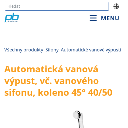
https://www.plastbrno.cz/automaticka-vanova-vypust-vc-
vanoveho-sifonu-koleno-45-40-50
Type 3 or
MENU
more
characters
for
results.
Všechny produkty
Sifony
Automatické vanové výpusti
Automatická vanová
výpust, vč. vanového
sifonu, koleno 45° 40/50