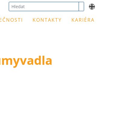
Type 3 or
EČNOSTI
KONTAKTY
KARIÉRA
more
characters
for
results.
 umyvadla