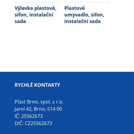
Výlevka plastová,
Plastové
sifon, instalační
umyvadlo, sifon,
sada
instalační sada
RYCHLÉ KONTAKTY
Plast Brno, spol. s r.o.
Jarní 42, Brno, 614 00
IČ: 25562673
DIČ: CZ25562673