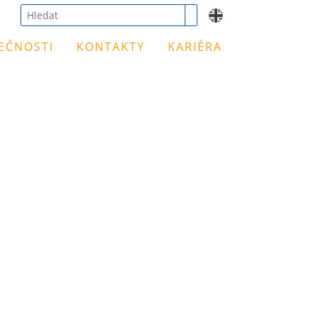
Type 3 or
EČNOSTI
KONTAKTY
KARIÉRA
more
characters
for
results.